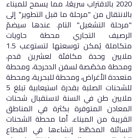
2020 بالاقتراب سريعًا، مما يسمح للميناء
بالانتقال من "مرحلة ما قبل التطوير" إلى
"مرحلة التشغيل" التام. عندها سيضمّ
الرصيف التجاري محطة حاويات
متكاملة يُمكن توسعتها لتستوعب 1.5
ملايين وحدة مكافئة لعشرين قدم،
ومحطة مخصّصة لسفن الدحرجة، ومحطة
متعددة الأغراض، ومحطة للبحرية، ومحطة
للشحنات الصلبة بقدرة استيعابية تبلغ 5
ملايين طن في السنة لاستقبال شحنات
المعادن المتوفرة بكثرة في المناطق
القريبة من الميناء. أما محطة الشحنات
السائلة المخطّط إنشاءها في القطاع