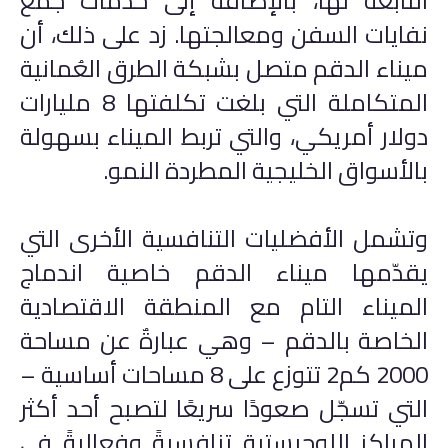
التابعة لها، بالإضافة إلى خدمات جمع
نفايات السفن ومعالجتها. زد على ذلك، أن
ميناء الدقم متصل بشبكة الطرق العُمانية
المتكاملة التي بلغت تكلفتها 8 مليارات
دولار أمريكي، والتي تربط الميناء بسهولة
بالأسواق الخليجية المطردة النمو.
وتشمل الأفضليات التنافسية الأخرى التي
يقدّمها ميناء الدقم خاصية اندماج
الميناء التام مع المنطقة الاقتصادية
الخاصة بالدقم – وهي عبارةٌ عن مساحة
2000 كم2 تتوزع على 8 مساحات أساسية –
التي تسجّل صعودًا سريعًا لتصبح أحد أكثر
المراكز اللوجيستية تنافسيةً وفعاليةً في