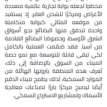
مخططٍ لجعله بوابة تجارية عالمية متعددة
الأغراض ومركزًا للشحن العابر. إذ يستفيد
من موقعه المثالي كبوابة متكاملة
واحدة تتدفق منها البضائع نحو أسواق
الشرق الأوسط، وخصوصًا البضائع القادمة
من آسيا. فقد صُمّمت العملية بالكامل
لكي تبقى قابلة للتوسعة مع نمو حصة
الميناء من السوق. بالإضافة إلى ذلك،
تُعرف هذه المنطقة بثروتها الهائلة من
الموارد السمكية، لذلك يطمح ميناء الدقم
أيضًا ليصبح مركزًا بارزًا لصناعات معالجة
الأسماك ولمشاريع الاستزراع السمكي.