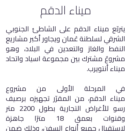
ميناء الدقم
المنطقة الحرة بصلالة
الخدمات
اللوجستية
يتربّع ميناء الدقم على الشاطئ الجنوبي
أسياد إكسبريس
الشرقي لسلطنة عُمان ويجاور أكبر مشاريع
الخدمات العامة
النفط والغاز والتعدين في البلاد، وهو
مشروعٌ مشترك بين مجموعة اسياد واتحاد
أعمل معنا
ميناء أنتويرب.
في المرحلة الأولى من مشروع
ميناء الدقم، من المقرّر تجهيزه برصيف
رسو للأغراض التجارية بطول 2200 متر
وقنوات بعمق 18 مترًا جاهزة
لاستقبال جميع أنواع السفن، وذلك ضمن