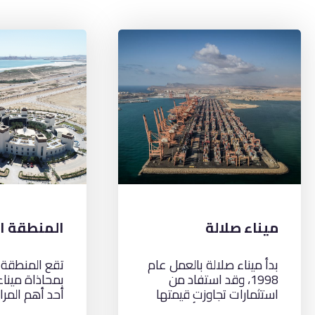
ميناء صلالة
المنطقة ال
بدأ ميناء صلالة بالعمل عام
تقع المنطقة ا
1998، وقد استفاد من
بمحاذاة ميناء
استثمارات تجاوزت قيمتها
أحد أهم المرا
200 مليون دولار أمريكي
في عُمان، وتد