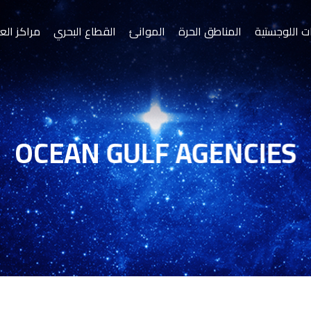
ت اللوجستية
المناطق الحرة
الموانئ
القطاع البحري
مراكز الع
س
موانئ
أسياد
قة الحرة بصلالة
OCEAN GULF AGENCIES