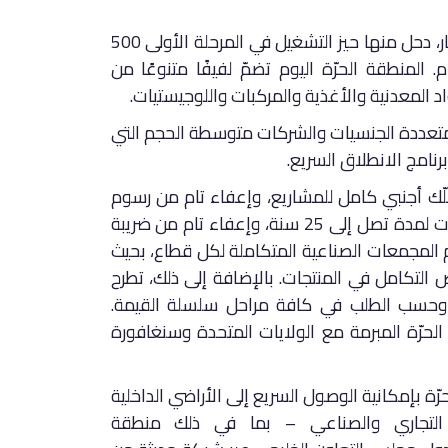
وتصل المساحة المخصصة للمنطقة الحرة إلى 4,500 هكتار، دحل منها حيز التشغيل في المرحلة الأولى 500
هكتار، تم تأجير ما يتجاوز 63% منها بنهاية العام 2019م. المنطقة الحرّة اليوم تضمّ لفيفًا متنوعًا من
د المعدنية والأغذية والمركبات واللوجيستيات.
متعددة الجنسيات والشركات متوسطة الحجم التي
رنامج الانطلاق السريع.
لّك أجنبي كامل للمشاريع، وإعفاء تام من رسوم
الاستيراد وإعادة التصدير، وإعفاء من الضرائب على الشركات لمدة تصل إلى 25 سنة، وإعفاء تام من ضريبة
ام المجمعات الصناعية المتكاملة لكل قطاع، بحيث
ص التكامل في المنتجات. بالإضافة إلى ذلك، تطرح
ا وحسب الطلب في كافة مراحل سلسلة القيمة.
الحرّة المبرمة مع الولايات المتحدة وسنغافورة
ة بإمكانية الوصول السريع إلى الأراضي الداخلية
ن التجاري والصناعي – بما في ذلك منطقة