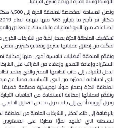
الأوسط وشبه القارة الهندية وشرق أفريقيا.
الصناعات، منها البتروكيماويات والبلاستيك والمعادن والموا
تستضيف المنطقة الحرّة بصحار نخبة من الشركات الكبرى 
تمكّنت من إطلاق عملياتها بسرعةٍ وفعاليةٍ كبيرتين بفضل ب
وتقدّم المنطقة أفضليات تنافسية أخرى، منها إمكانية تم
الدخل للأفراد ، إلى جانب تنظيمها المميز والذي يعتمد نظ
تلبي احتياجاته المميّزة من البنى الأساسية، فضلاً عن فر
المنطقة الحرّة بصحار حلولًا لوجيستية مصمّمة خصيصً
وتقدّم لعملائها إمكانية الاستفادة من اتفاقيات التجارة 
ودول أوروبية أخرى إلى جانب دول مجلس التعاون الخليجي.
بالإضافة إلى ذلك، تحظى الشركات العاملة من المنطقة الحرّ
للسلطنة التي تشهد نموًّا مطردًا على المستويي