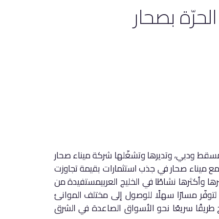
لحرّة بصحار
مسقط ودبي، وتديرها وتشغّلها شركة ميناء صحار
سست هذه المنطقة عام 2010، ونجحت مع ميناء صحار في جذب استثمارات بقيمة تجاوزت
كبرها وأكثرها نشاطًا في الخليج العربيمستفيدة من
لتوفّر مسارًا سهلًا للوصول إلى مختلف الموانئ
ح طريقًا سريعًا نحو الأسواق الصاعدة في الشرق