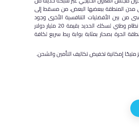
ف دول مجلس التعاون الخليجي عبر شبكة حديثة من
برى مدن المنطقة ببعضها البعض، من مسقط إلى
سى من بين الأفضليات التنافسية الأخرى وجود
مطارٍ صحار القريبٍ من المنطقة، فضلاً عن خطّةً لإنشاء نظام وطني لسكك الحديد بقيمة 20 مليار دولار
ة الحرة بصحار بمثابة بوابة ربط سريع لكافة
متيحًا إمكانية تخفيض تكاليف التأمين والشحن.