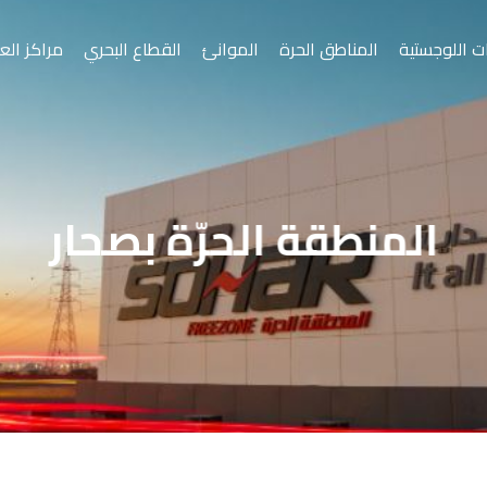
ت اللوجستية
المناطق الحرة
الموانئ
القطاع البحري
مراكز الع
س
موانئ
أسياد
قة الحرة بصلالة
المنطقة الحرّة بصحار