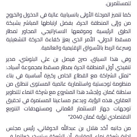
للمستثمرين.
كما تتميز المرحلة الأولى بانسيابية عالية في الدخول والخروج
من وإلى المنطقة الحرة، بفضل ارتباطها المباشر بشبكة
الطرق الرئيسية وموقعها الاستراتيجي المجاور لمطار
مسقط الدولي، الأمر الذي يعزز كفاءة الحركة التشغيلية
وسرعة الربط بالأسواق الإقليمية والعالمية.
وفي هذا السياق، صرح فيصل بن علي البلوشي، مدير
تنفيذي أول المنطقة الحرة بمطار مسقط بمجموعة أسياد،:
"تمثل الشراكة مع القطاع الخاص ركيزة أساسية في بناء
منظومة لوجستية واستثمارية عالمية المستوى تنطلق من
سلطنة عُمان. ويُجسّد هذا المشروع مع شركة النماء للتطوير
العقاري هذه الرؤية، ويدعم مساعينا المستمرة في تحقيق
توجهات جهاز الاستثمار العُماني ومستهدفات التنويع
الاقتصادي لرؤية عُمان 2040."
من جانبه أكد هلال بن عبدالله الحوقاني، رئيس مجلس
إدارة شركة نماء العقارية، أن الشركة ستسخر خبراتها في